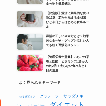
食べ物を徹底解説
【決定版】温活に効果的な食べ
物15選｜芯から温まる食材選
びと今日からはじめる食事ルー
ル
温活の正しいやり方とは？効果
的な食べ物・グッズと忙しい人
でも続く習慣化メソッド
【管理栄養士監修】いちごの栄
養と効能｜ビタミンCはみかん
の約2倍！太らない食べ方と1
日の適量
よく見られるキーワード
グラノーラ
サラダチキ
ゆる糖質オフ
ダイエット
ン
スムージー