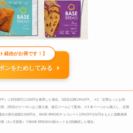
ト経由がお得です！】
ポンをためしてみる
OFF）に特別割引1,026円を適用した場合。2回目以降13%OFF。 ※2「定期もっとお得
用。2回目のクーポンはご購入後、後日メールにて配布。※3 本ページから購入し、定期
合の割引総額3,000円を、BASE BREADチョコレート13%OFF221円をもとに袋数換算
3ヶ月更新）でBASE BREAD14袋セットを2回継続した場合。