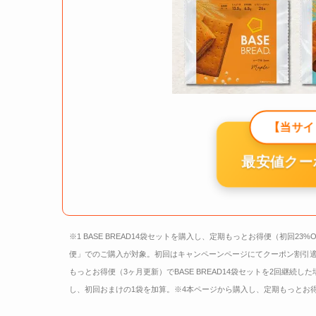
【当サイ
最安値クー
※1 BASE BREAD14袋セットを購入し、定期もっとお得便（初回23%
便」でのご購入が対象。初回はキャンペーンページにてクーポン割引適
もっとお得便（3ヶ月更新）でBASE BREAD14袋セットを2回継続した場
し、初回おまけの1袋を加算。※4本ページから購入し、定期もっとお得便（