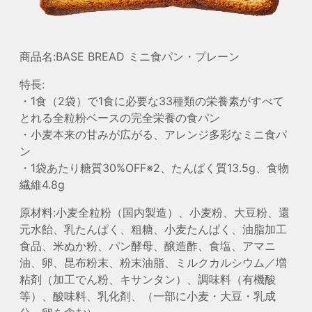
商品名:BASE BREAD ミニ食パン・プレーン
特長:
・1食（2袋）で1食に必要な33種類の栄養素がすべて
とれる全粒粉ベースの完全栄養の食パン
・小麦本来の甘みが広がる、アレンジ多彩なミニ食パ
ン
・1袋あたり糖質30%OFF
※2
、たんぱく質13.5g、食物
繊維4.8g
原材料:小麦全粒粉（国内製造）、小麦粉、大豆粉、還
元水飴、乳たんぱく、粗糖、小麦たんぱく、油脂加工
食品、米ぬか粉、パン酵母、醸造酢、食塩、アマニ
油、卵、昆布粉末、粉末油脂、ミルクカルシウム／増
粘剤（加工でん粉、キサンタン）、調味料（有機酸
等）、酸味料、乳化剤、（一部に小麦・大豆・乳成