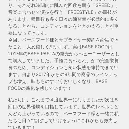
り、それぞれ時間内に跳んだ回数を競う「SPEED」、
音楽に合わせて演技を行う「FREESTYLE」の競技が
あります。種目数も多く日々の練習量が必然的に多く
なることから、コンディションをととのえることが重
要になってきます。
今回、ベースフード様とサプライヤー契約を締結でき
たこと、大変嬉しく思います。実はBASE FOODは
2017年のBASE PASTAの発売からヘビーユーザーとし
て購入していました。手軽に食べられ、かつ完全栄養
食のため、コンディションも良い状態を維持できてい
ます。何より2017年からの8年間で商品のラインナッ
プも増え、味もものすごくおいしくなり、BASE
FOODの進化を感じています！
私たちは、これまで４度世界一になりましたが次は５
回目の世界優勝を目指しています。世界のレベルもど
んどん上がっているので、ベースフード様と一緒に私
たちも日々”進化”していけるようにこれからも努力し
ていきます！