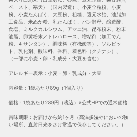
ペースト、寒天）（国内製造）、小麦全粒粉、小麦
粉、小麦たんぱく、大豆粉、粗糖、還元水飴、油脂加
工食品、米ぬか粉、乳たんぱく、パン酵母、醸造酢、
食塩、ミルクカルシウム、アマニ油、昆布粉末、粉末
油脂、卵黄粉末／トレハロース、増粘剤（加工でん
粉、キサンタン）、調味料（有機酸等）、ソルビッ
ト、乳化剤、酸味料、香料、着色料（クチナシ）、
（一部に小麦・卵・乳成分・大豆を含む）
アレルギー表示：小麦・卵・乳成分・大豆
内容量：1袋あたり89g（1個入り）
価格：1袋あたり289円（税込）※公式HPでの通常価格
賞味期限：お届けから約1ヶ月（高温多湿やにおいの強
い場所、直射日光をさけ常温で保存してください。）