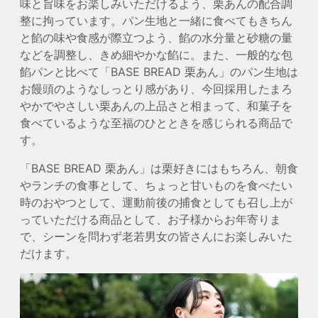
味と旨味をお楽しみいただけるよう、栗あんの配合調
整に拘っています。パン生地と一緒に食べてもきちん
と餡の味や食感が際立つよう、餡の水分量と砂糖の量
などを調整し、きめ細やかな餡に。また、一般的な包
餡パンと比べて「BASE BREAD 栗あん」のパン生地は
お饅頭のようなしっとり感があり、今回採用したまろ
やかでやさしい栗あんの上品さと相まって、和菓子を
食べているような至福のひとときを感じられる商品で
す。
「BASE BREAD 栗あん」は栗好きにはもちろん、朝食
やランチの食事として、ちょっと甘いものを食べたい
時のおやつとして、運動前後の捕食としても召し上が
っていただける商品として、お子様からお年寄りま
で、シーンを問わず老若男女の皆さんにお楽しみいた
だけます。