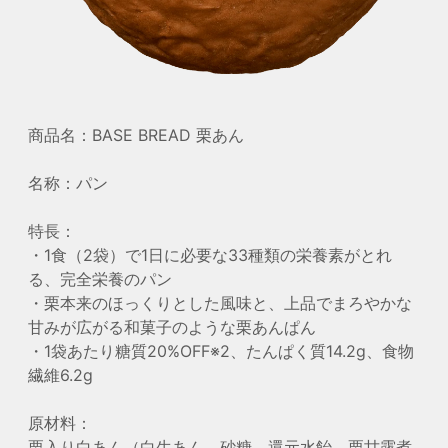
商品名：BASE BREAD 栗あん
名称：パン
特長：
・1食（2袋）で1日に必要な33種類の栄養素がとれ
る、完全栄養のパン
・栗本来のほっくりとした風味と、上品でまろやかな
甘みが広がる和菓子のような栗あんぱん
・1袋あたり糖質20%OFF
※2
、たんぱく質14.2g、食物
繊維6.2g
原材料：
栗入り白あん（白生あん、砂糖、還元水飴、栗甘露煮