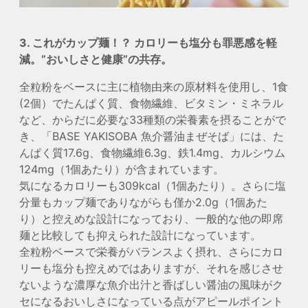
3. これがカップ麺！？ カロリーも塩分も罪悪感を軽
減。”おいしさと健康”の共存。
全粒粉をベースに主に植物由来の原材料を使用し、1食
(2個）でたんぱく質、食物繊維、ビタミン・ミネラル
など、からだに必要な33種類の栄養素を摂ることがで
き、「BASE YAKISOBA 魚介醤油まぜそば」には、た
んぱく質17.6g、食物繊維6.3g、鉄1.4mg、カルシウム
124mg（1個あたり）が含まれています。
気になるカロリーも309kcal（1個あたり）。さらに塩
分量もカップ麺でありながらも僅か2.0g（1個あた
り）と控えめな設計になっており、一般的な他の即席
麺と比較しても抑えられた設計になっています。
全粒粉ベースで栄養がバランスよく摂れ、さらにカロ
リーも塩分も控えめではありますが、それを感じさせ
ないような濃厚な魚介出汁と香ばしい醤油の風味がク
セになるおいしさになっている点がアピールポイント