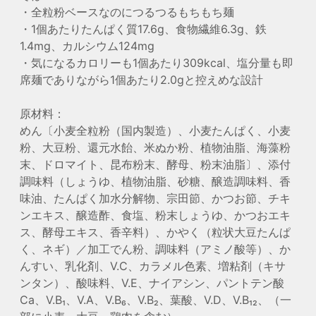
・全粒粉ベースなのにつるつるもちもち麺
・1個あたりたんぱく質17.6g、食物繊維6.3g、鉄
1.4mg、カルシウム124mg
・気になるカロリーも1個あたり309kcal、塩分量も即
席麺でありながら1個あたり2.0gと控えめな設計
原材料：
めん〔小麦全粒粉（国内製造）、小麦たんぱく、小麦
粉、大豆粉、還元水飴、米ぬか粉、植物油脂、海藻粉
末、ドロマイト、昆布粉末、酵母、粉末油脂〕、添付
調味料（しょうゆ、植物油脂、砂糖、醸造調味料、香
味油、たんぱく加水分解物、宗田節、かつお節、チキ
ンエキス、醸造酢、食塩、粉末しょうゆ、かつおエキ
ス、酵母エキス、香辛料）、かやく（粒状大豆たんぱ
く、ネギ）／加工でん粉、調味料（アミノ酸等）、か
んすい、乳化剤、V.C、カラメル色素、増粘剤（キサ
ンタン）、酸味料、V.E、ナイアシン、パントテン酸
Ca、V.B₁、V.A、V.B₆、V.B₂、葉酸、V.D、V.B₁₂、（一