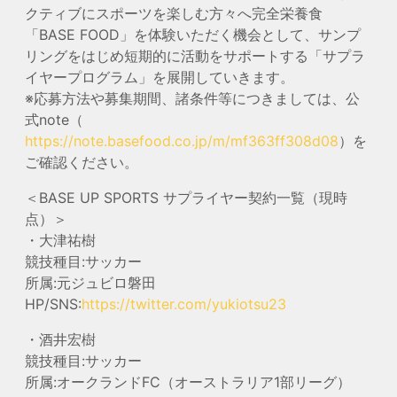
クティブにスポーツを楽しむ方々へ完全栄養食
「BASE FOOD」を体験いただく機会として、サンプ
リングをはじめ短期的に活動をサポートする「サプラ
イヤープログラム」を展開していきます。
※応募方法や募集期間、諸条件等につきましては、公
式note（
https://note.basefood.co.jp/m/mf363ff308d08
）を
ご確認ください。
＜BASE UP SPORTS サプライヤー契約一覧（現時
点）＞
・大津祐樹
競技種目:サッカー
所属:元ジュビロ磐田
HP/SNS:
https://twitter.com/yukiotsu23
・酒井宏樹
競技種目:サッカー
所属:オークランドFC（オーストラリア1部リーグ）