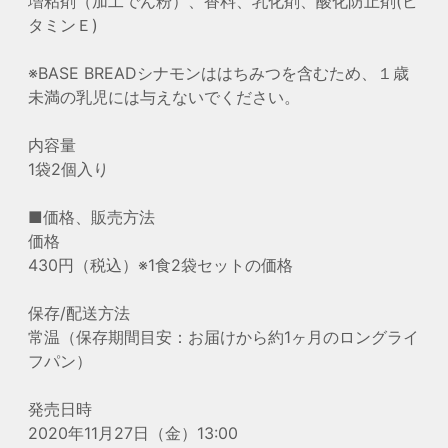
増粘剤（加工でん粉）、香料、乳化剤、酸化防止剤(ビ
タミンＥ)
※BASE BREADシナモンははちみつを含むため、１歳
未満の乳児には与えないでください。
内容量
1袋2個入り
■価格、販売方法
価格
430円（税込）※1食2袋セットの価格
保存/配送方法
常温（保存期間目安：お届けから約1ヶ月のロングライ
フパン）
発売日時
2020年11月27日（金）13:00