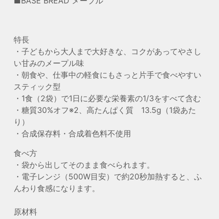
■BASE BREAD メープル
特長
・子どもから大人まで大好きな、コクがあってやさし
い甘みのメープル味
・朝食や、仕事中の軽食にもさっと片手で食べやすい
スティック型
・1食（2袋）で1日に必要な栄養素の1/3をすべて含む
・糖質30%オフ※2、高たんぱく質 13.5g（1袋あた
り）
・合成保存料・合成着色料不使用
食べ方
・袋から出してそのまま食べられます。
・電子レンジ（500W目安）で約20秒加熱すると、ふ
んわり食感になります。
原材料