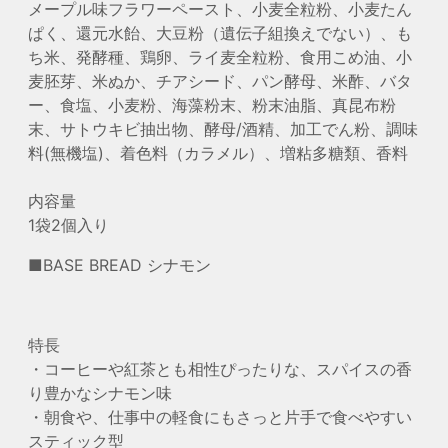
メープル味フラワーペースト、小麦全粒粉、小麦たん
ぱく、還元水飴、大豆粉（遺伝子組換えでない）、も
ち米、発酵種、鶏卵、ライ麦全粒粉、食用こめ油、小
麦胚芽、米ぬか、チアシード、パン酵母、米酢、バタ
ー、食塩、小麦粉、海藻粉末、粉末油脂、真昆布粉
末、サトウキビ抽出物、酵母/酒精、加工でん粉、調味
料(無機塩)、着色料（カラメル）、増粘多糖類、香料
内容量
1袋2個入り
■BASE BREAD シナモン
特長
・コーヒーや紅茶とも相性ぴったりな、スパイスの香
り豊かなシナモン味
・朝食や、仕事中の軽食にもさっと片手で食べやすい
スティック型