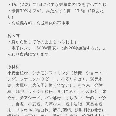
・1食（2袋）で1日に必要な栄養素の1/3をすべて含む
・糖質30%オフ※2、高たんぱく質 13.5g（1袋あた
り）
・合成保存料・合成着色料不使用
食べ方
・袋から出してそのまま食べられます。
・電子レンジ（500W目安）で約20秒加熱すると、ふ
んわり食感になります。
原材料
小麦全粒粉、シナモンフィリング（砂糖、ショートニ
ング、シナモンパウダー）、小麦たんぱく、還元水
飴、大豆粉（遺伝子組換えでない）、もち米、発酵
種、鶏卵、ライ麦全粒粉、食用こめ油、小麦胚芽、米
ぬか、チアシード、パン酵母、はちみつ、米酢、バタ
ー、食塩、小麦粉、海藻粉末、粉末油脂、真昆布粉
末、サトウキビ抽出物、酵母/酒精、調味料(無機塩)、