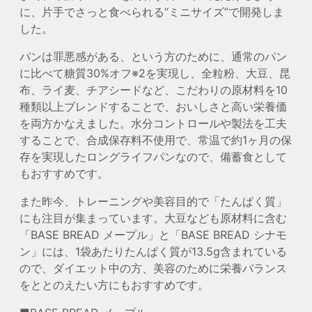
に、片手でさっと食べられる“ミニサイズ”で開発しま
した。
パンは罪悪感がある、という方のために、通常のパン
に比べて糖質30%オフ
※2
を実現し、全粒粉、大豆、昆
布、ライ麦、チアシードなど、こだわりの原材料を10
種類以上ブレンドすることで、おいしさと高い栄養価
を両方かなえました。水分コントロールや製法を工夫
することで、合成保存料不使用で、常温で約1ヶ月の保
存を実現したロングライフパンなので、備蓄食として
もおすすめです。
また昨今、トレーニングや美容目的で「たんぱく質」
にも注目が集まっています。大豆なども原材料に含む
「BASE BREAD メープル」と「BASE BREAD シナモ
ン」には、1袋あたりたんぱく質が13.5g含まれている
ので、ダイエット中の方、美容のために栄養バランス
をととのえたい方にもおすすめです。