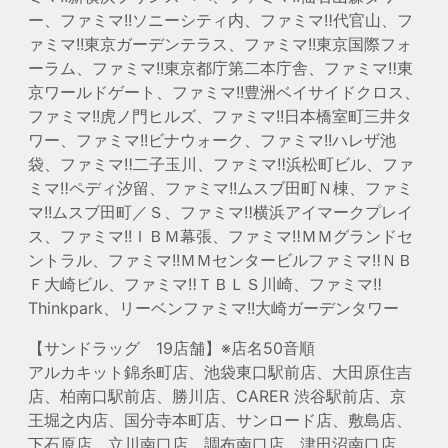
ー、ファミマ!!ソニーシティ内、ファミマ‼代官山、フ
ァミマ!!東京ガーデンテラス、ファミマ!!東京国際フォ
ーラム、ファミマ!!東京都庁第二本庁舎、ファミマ‼東
京ワールドゲート、ファミマ!!豊洲ベイサイドクロス、
ファミマ!!虎ノ門ヒルズ、ファミマ!!日本橋室町三井タ
ワー、ファミマ!!ビナウォーク、ファミマ!!ハレザ池
袋、ファミマ‼二子玉川、ファミマ‼浜松町ビル、ファ
ミマ‼ペディ汐留、ファミマ!!ムスブ田町Ｎ棟、ファミ
マ!!ムスブ田町／Ｓ、ファミマ‼横浜アイマークプレイ
ス、ファミマ!!ＩＢＭ幕張、ファミマ‼ＭＭグランドセ
ントラル、ファミマ!!ＭＭセンタービルファミマ‼ＮＢ
Ｆ大崎ビル、ファミマ‼ＴＢＬＳ川崎、ファミマ‼
Thinkpark、リーベンファミマ!!大崎ガーデンタワー
【サンドラッグ 19店舗】※店名50音順
アルカキット錦糸町店、池袋東口駅前店、大田原住吉
店、柏南口駅前店、勝川店、CARER 渋谷駅前店、京
王堀之内店、国分寺本町店、サンロード店、敷島店、
下石原店、立川南口店、調布南口店、津田沼南口店、