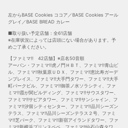
左からBASE Cookies ココア／BASE Cookies アール
グレイ／BASE BREAD カレー
■取り扱い予定店舗：全61店舗
※在庫状況によっては店頭にない場合があります。予
めご了承ください。
【ファミマ‼ 42店舗】※店名50音順
アーバン・ファミマ‼虎ノ門ＨＢＴ、ファミマ‼青山ビ
ル、ファミマ‼秋葉原ＵＤＸ、ファミマ!!恵比寿ガーデ
ンプレイス、ファミマ‼大手門タワー、ファミマ‼大手
町パークビル、ファミマ‼御茶ノ水ソラシティ、ファ
ミマ‼霞が関ビルディング、ファミマ‼サウスタワー、
ファミマ!!サピアタワー、ファミマ!!サンシャイン、フ
ァミマ‼汐留シティセンター、ファミマ‼品川シーズン
テラス、ファミマ‼品川シーズンテラス２号、ファミ
マ‼芝パーク、ファミマ‼新宿アイランドタワー、ファ
ミマ!!新横浜プリンスペペ、ファミマ!!仙石山森タワ