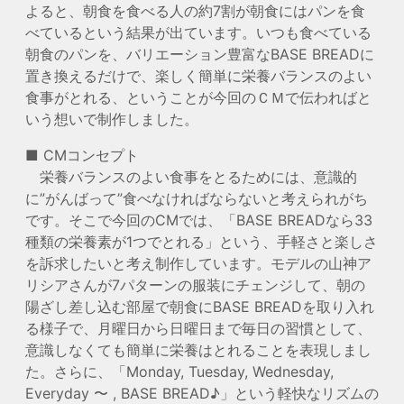
よると、朝食を食べる人の約7割が朝食にはパンを食
べているという結果が出ています。いつも食べている
朝食のパンを、バリエーション豊富なBASE BREADに
置き換えるだけで、楽しく簡単に栄養バランスのよい
食事がとれる、ということが今回のＣＭで伝わればと
いう想いで制作しました。
■ CMコンセプト
栄養バランスのよい食事をとるためには、意識的
に”がんばって”食べなければならないと考えられがち
です。そこで今回のCMでは、「BASE BREADなら33
種類の栄養素が1つでとれる」という、手軽さと楽しさ
を訴求したいと考え制作しています。モデルの山神ア
リシアさんが7パターンの服装にチェンジして、朝の
陽ざし差し込む部屋で朝食にBASE BREADを取り入れ
る様子で、月曜日から日曜日まで毎日の習慣として、
意識しなくても簡単に栄養はとれることを表現しまし
た。さらに、「Monday, Tuesday, Wednesday,
Everyday 〜 , BASE BREAD♪」という軽快なリズムの