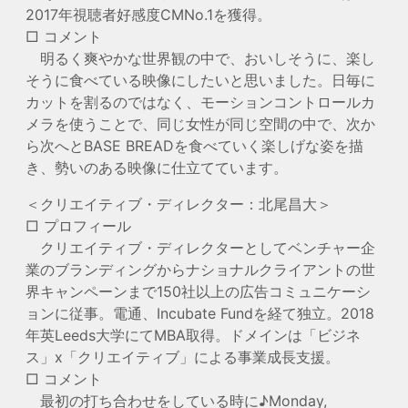
2017年視聴者好感度CMNo.1を獲得。
□ コメント
明るく爽やかな世界観の中で、おいしそうに、楽し
そうに食べている映像にしたいと思いました。日毎に
カットを割るのではなく、モーションコントロールカ
メラを使うことで、同じ女性が同じ空間の中で、次か
ら次へとBASE BREADを食べていく楽しげな姿を描
き、勢いのある映像に仕立てています。
＜クリエイティブ・ディレクター：北尾昌大＞
□ プロフィール
クリエイティブ・ディレクターとしてベンチャー企
業のブランディングからナショナルクライアントの世
界キャンペーンまで150社以上の広告コミュニケーシ
ョンに従事。電通、Incubate Fundを経て独立。2018
年英Leeds大学にてMBA取得。ドメインは「ビジネ
ス」x「クリエイティブ」による事業成長支援。
□ コメント
最初の打ち合わせをしている時に♪Monday,