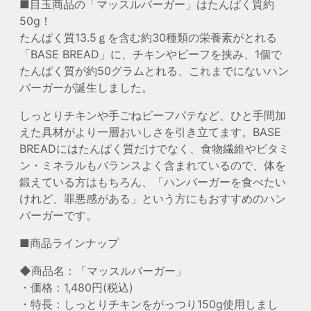
■目玉商品の「マッスルバーガー」はたんぱく質約
50g！
たんぱく質13.5ｇを含む約30種類の栄養素がとれる
「BASE BREAD」に、チキンやビーフを挟み、1個で
たんぱく質が約50グラムとれる、これまでにないハン
バーガーが誕生しました。
しっとりチキンや手ごねビーフパテなど、ひと手間加
えた具材がより一層おいしさを引き立てます。BASE
BREADにはたんぱく質だけでなく、食物繊維やビタミ
ン・ミネラルもバランスよく含まれているので、体を
鍛えている方はもちろん、「ハンバーガーを食べたい
けれど、罪悪感がある」という方にもおすすめのハン
バーガーです。
■商品ラインナップ
◆商品名：「マッスルバーガー」
・価格：1,480円(税込)
・特長：しっとりチキンをがっつり150g使用しまし