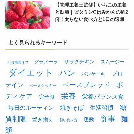
【管理栄養士監修】いちごの栄養
と効能｜ビタミンCはみかんの約2
倍！太らない食べ方と1日の適量
よく見られるキーワード
グラノーラ
サラダチキン
スムージー
ゆる糖質オフ
ダイエット
パン
プロ
パンケーキ
ベースブレッド
ボ
テイン
ベースクッキー
栄養
ディケア
栄養バランス食
完全食
糖
焼きそば
生活習慣
毎日のルーティン
食事
質制限
麺
置き換え
運動
賢い食べ方
類