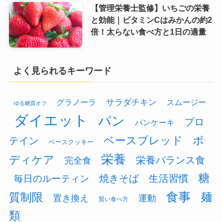
【管理栄養士監修】いちごの栄養
と効能｜ビタミンCはみかんの約2
倍！太らない食べ方と1日の適量
よく見られるキーワード
グラノーラ
サラダチキン
スムージー
ゆる糖質オフ
ダイエット
パン
プロ
パンケーキ
ベースブレッド
ボ
テイン
ベースクッキー
栄養
ディケア
栄養バランス食
完全食
糖
焼きそば
生活習慣
毎日のルーティン
食事
質制限
麺
置き換え
運動
賢い食べ方
類