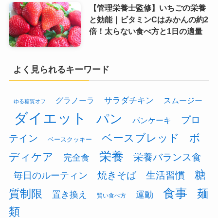
【管理栄養士監修】いちごの栄養
と効能｜ビタミンCはみかんの約2
倍！太らない食べ方と1日の適量
よく見られるキーワード
グラノーラ
サラダチキン
スムージー
ゆる糖質オフ
ダイエット
パン
プロ
パンケーキ
ベースブレッド
ボ
テイン
ベースクッキー
栄養
ディケア
栄養バランス食
完全食
糖
焼きそば
生活習慣
毎日のルーティン
食事
質制限
麺
置き換え
運動
賢い食べ方
類