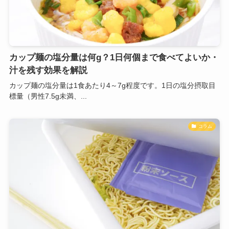
カップ麺の塩分量は何g？1日何個まで食べてよいか・
汁を残す効果を解説
カップ麺の塩分量は1食あたり4～7g程度です。1日の塩分摂取目
標量（男性7.5g未満、...
コラム