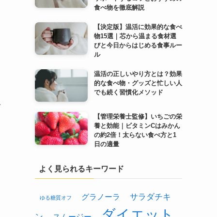
食べ物を徹底解説
【決定版】温活に効果的な食べ
物15選｜芯から温まる食材選
びと今日からはじめる食事ルー
ル
温活の正しいやり方とは？効果
的な食べ物・グッズと忙しい人
でも続く習慣化メソッド
で
【管理栄養士監修】いちごの栄
養と効能｜ビタミンCはみかん
の約2倍！太らない食べ方と1
日の適量
よく見られるキーワード
グラノーラ
サラダチキ
ゆる糖質オフ
ダイエット
ン
スムージー