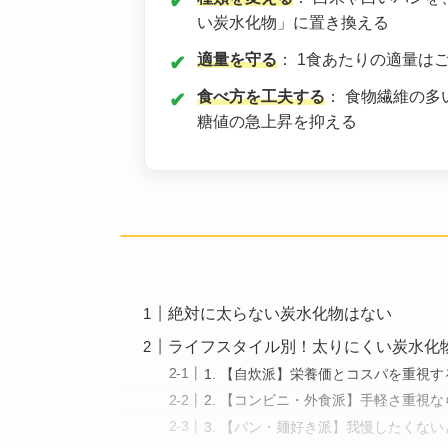
い炭水化物」に置き換える
適量を守る
： 1食あたりの適量はご
食べ方を工夫する
： 食物繊維の
糖値の急上昇を抑える
絶対に太らない炭水化物はない
ライフスタイル別！太りにくい炭水化
1. 【自炊派】栄養価とコスパを重視
2. 【コンビニ・外食派】手軽さ重視
3. 【パン・麺好き派】我慢したくな