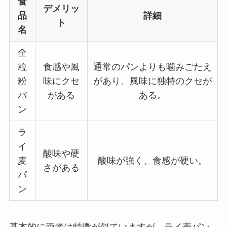
食
デメリッ
品
詳細
ト
名
全
粒
食感や風
通常のパンよりも噛みごたえ
粉
味にクセ
があり、風味に独特のクセが
パ
がある
ある。​
ン
ラ
イ
酸味や硬
麦
酸味が強く、食感が硬い。​
さがある
パ
ン
基本的に両者は特徴が似ていますが、ライ麦パン