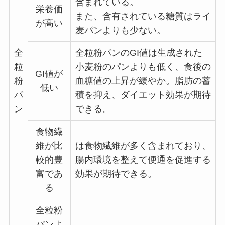
含まれている。
栄養価
​また、含有されている糖質はライ
が高い
麦パンよりも少ない。
全
全粒粉パンのGI値は生成された
粒
小麦粉のパンよりも低く、食後の
GI値が
粉
血糖値の上昇が緩やか。​脂肪の蓄
低い
パ
積を抑え、ダイエット効果が期待
ン
できる。
食物繊
維が比
​は食物繊維が多く含まれており、
較的豊
腸内環境を整えて便通を促進する
富であ
効果が期待できる。
る
全粒粉
パンよ