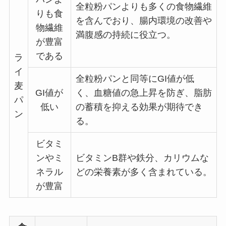
全粒粉パンよりも多くの食物繊維
りも食
を含んでおり、腸内環境の改善や
物繊維
満腹感の持続に役立つ。
が豊富
である
ラ
イ
全粒粉パンと同等にGI値が低
麦
GI値が
く、血糖値の急上昇を防ぎ、脂肪
パ
低い
の蓄積を抑える効果が期待でき
ン
る。
ビタミ
ンやミ
ビタミンB群や鉄分、カリウムな
ネラル
どの栄養素が多く含まれている。
が豊富