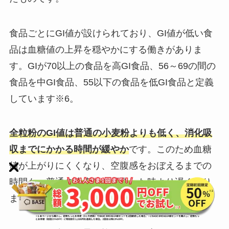
食品ごとにGI値が設けられており、GI値が低い食
品は血糖値の上昇を穏やかにする働きがありま
す。GIが70以上の食品を高GI食品、56～69の間の
食品を中GI食品、55以下の食品を低GI食品と定義
しています※6。
全粒粉のGI値は普通の小麦粉よりも低く、消化吸
収までにかかる時間が緩やか
です。このため血糖
値が上がりにくくなり、空腹感をおぼえるまでの
時間も、普通の小麦粉を摂取した時より遅くなり
ます。