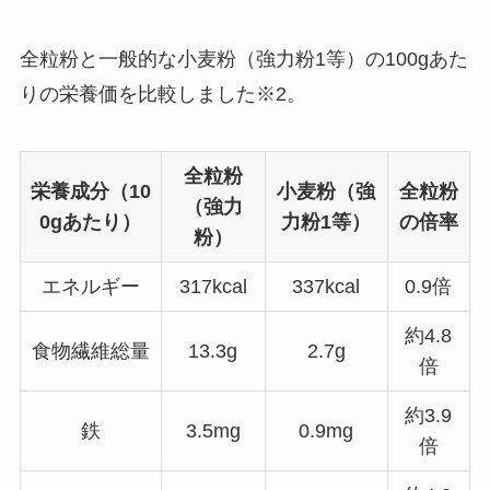
全粒粉と一般的な小麦粉（強力粉1等）の100gあた
りの栄養価を比較しました※2。
全粒粉
栄養成分（10
小麦粉（強
全粒粉
（強力
0gあたり）
力粉1等）
の倍率
粉）
エネルギー
317kcal
337kcal
0.9倍
約4.8
食物繊維総量
13.3g
2.7g
倍
約3.9
鉄
3.5mg
0.9mg
倍