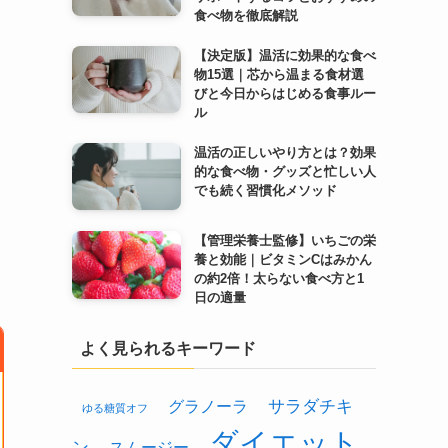
食べ物を徹底解説
【決定版】温活に効果的な食べ
物15選｜芯から温まる食材選
びと今日からはじめる食事ルー
ル
温活の正しいやり方とは？効果
的な食べ物・グッズと忙しい人
でも続く習慣化メソッド
【管理栄養士監修】いちごの栄
養と効能｜ビタミンCはみかん
の約2倍！太らない食べ方と1
日の適量
よく見られるキーワード
グラノーラ
サラダチキ
ゆる糖質オフ
ダイエット
ン
スムージー