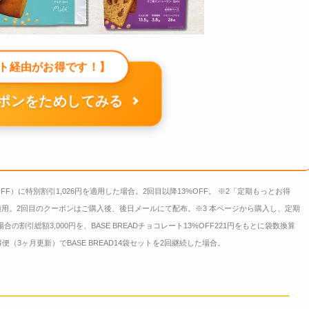
ト経由がお得です！】
ポンをためしてみる
OFF）に特別割引1,026円を適用した場合。2回目以降13%OFF。 ※2「定期もっとお得
用。2回目のクーポンはご購入後、後日メールにて配布。※3 本ページから購入し、定期
合の割引総額3,000円を、BASE BREADチョコレート13%OFF221円をもとに袋数換算
3ヶ月更新）でBASE BREAD14袋セットを2回継続した場合。