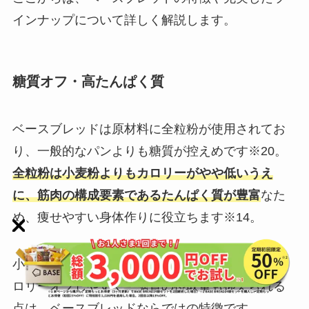
インナップについて詳しく解説します。
糖質オフ・高たんぱく質
ベースブレッド︎は原材料に全粒粉が使用されてお
り、一般的なパンよりも糖質が控えめです※20。
全粒粉は小麦粉よりもカロリーがやや低いうえ
に、筋肉の構成要素であるたんぱく質が豊富
なた
め、痩せやすい身体作りに役立ちます※14。
小麦粉やバターを使用して作るスコーンよりもカ
ロリーオフしやすく、糖質の摂取量も抑えられる
点は、ベースブレッド︎ならではの特徴です。