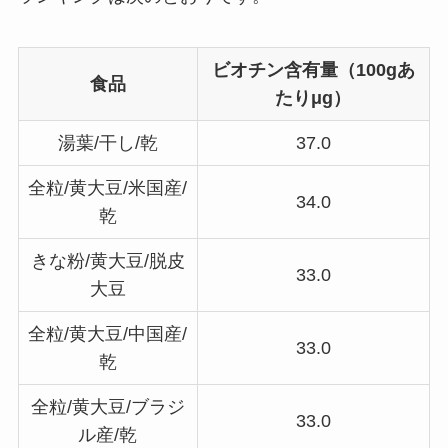
ビオチン含有量（100gあ
食品
たりμg）
湯葉/干し/乾
37.0
全粒/黄大豆/米国産/
34.0
乾
きな粉/黄大豆/脱皮
33.0
大豆
全粒/黄大豆/中国産/
33.0
乾
全粒/黄大豆/ブラジ
33.0
ル産/乾