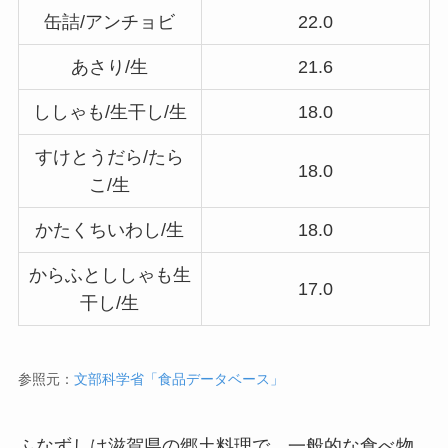
缶詰/アンチョビ
22.0
あさり/生
21.6
ししゃも/生干し/生
18.0
すけとうだら/たら
18.0
こ/生
かたくちいわし/生
18.0
からふとししゃも生
17.0
干し/生
参照元：
文部科学省「食品データベース」
ふなずしは滋賀県の郷土料理で、一般的な食べ物