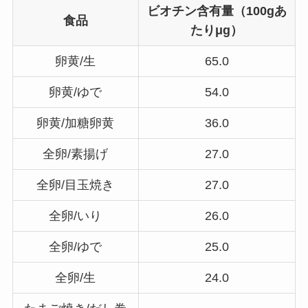
ビオチン含有量（100gあ
食品
たりμg）
卵黄/生
65.0
卵黄/ゆで
54.0
卵黄/加糖卵黄
36.0
全卵/素揚げ
27.0
全卵/目玉焼き
27.0
全卵/いり
26.0
全卵/ゆで
25.0
全卵/生
24.0