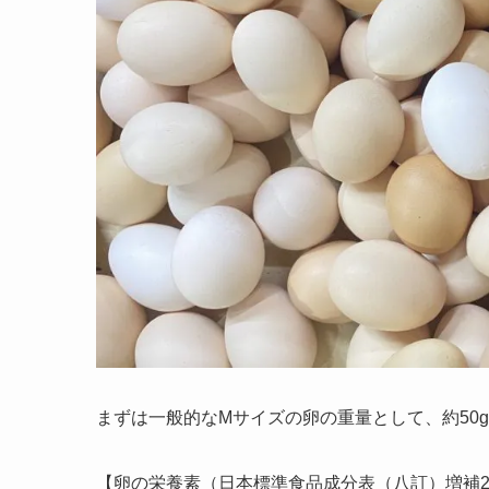
まずは一般的なMサイズの卵の重量として、約50
【
卵
の栄養素（日本標準食品成分表（八訂）増補20