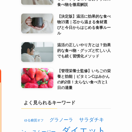
食べ物を徹底解説
【決定版】温活に効果的な食べ
物15選｜芯から温まる食材選
びと今日からはじめる食事ルー
ル
温活の正しいやり方とは？効果
的な食べ物・グッズと忙しい人
でも続く習慣化メソッド
【管理栄養士監修】いちごの栄
養と効能｜ビタミンCはみかん
の約2倍！太らない食べ方と1
日の適量
よく見られるキーワード
グラノーラ
サラダチキ
ゆる糖質オフ
ダイエット
ン
スムージー