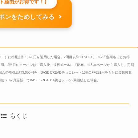
ト経由がお得です！】
ポンをためしてみる
OFF）に特別割引1,026円を適用した場合。2回目以降13%OFF。 ※2「定期もっとお得
用。2回目のクーポンはご購入後、後日メールにて配布。※3 本ページから購入し、定期
合の割引総額3,000円を、BASE BREADチョコレート13%OFF221円をもとに袋数換算
3ヶ月更新）でBASE BREAD14袋セットを2回継続した場合。
もくじ