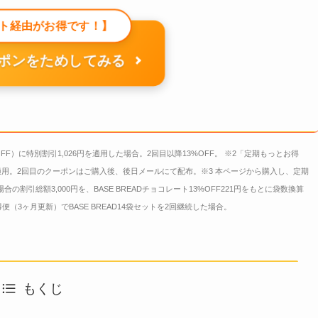
ト経由がお得です！】
ポンをためしてみる
OFF）に特別割引1,026円を適用した場合。2回目以降13%OFF。 ※2「定期もっとお得
用。2回目のクーポンはご購入後、後日メールにて配布。※3 本ページから購入し、定期
合の割引総額3,000円を、BASE BREADチョコレート13%OFF221円をもとに袋数換算
3ヶ月更新）でBASE BREAD14袋セットを2回継続した場合。
もくじ