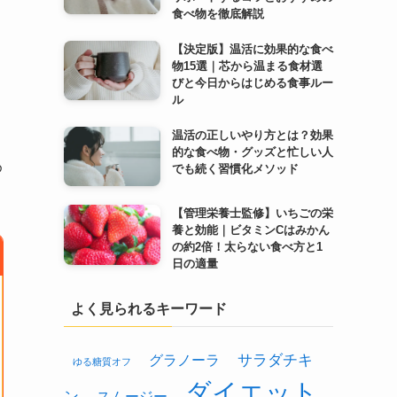
、
食べ物を徹底解説
【決定版】温活に効果的な食べ
物15選｜芯から温まる食材選
びと今日からはじめる食事ルー
ル
温活の正しいやり方とは？効果
的な食べ物・グッズと忙しい人
め
でも続く習慣化メソッド
【管理栄養士監修】いちごの栄
養と効能｜ビタミンCはみかん
の約2倍！太らない食べ方と1
日の適量
よく見られるキーワード
グラノーラ
サラダチキ
ゆる糖質オフ
ダイエット
ン
スムージー