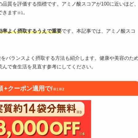
品質を評価する指標です。アミノ酸スコアが100に近いほど
できます
。
※1
効率よく摂取するうえで重要
です。本記事では、アミノ酸スコ
酸をバランスよく摂取する方法も紹介します。健康や美容のた
読んで食生活を見直す参考にしてください。
額
+クーポン適用で/
※1※2