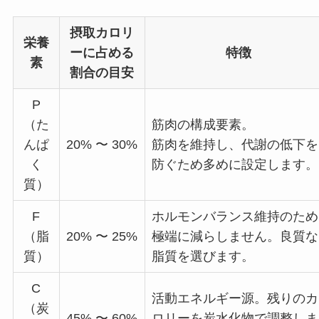
摂取カロリ
栄養
ーに占める
特徴
素
割合の目安
P
（た
筋肉の構成要素
。
んぱ
20% 〜 30%
筋肉を維持し、代謝の低下を
く
防ぐため多めに設定します。
質）
F
ホルモンバランス維持のため
（脂
20% 〜 25%
極端に減らしません。良質な
質）
脂質を選びます。
C
活動エネルギー源。残りのカ
（炭
45% 〜 60%
ロリーを炭水化物で調整しま