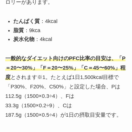
ロリーがあります。
たんぱく質
：4kcal
脂質
：9kca
炭水化物
：4kcal
一般的なダイエット向けのPFC比率の目安は、「P
＝20〜30%」「F＝20〜25%」「C＝45〜60%」程
度
とされます※1。たとえば1日1,500kcal目標で
「P30%、F20%、C50%」と設定した場合、Pは
112.5g（1500×0.3÷4）、Fは
33.3g（1500×0.2÷9）、Cは
187.5g（1500×0.5÷4）が1日の摂取目安量です。