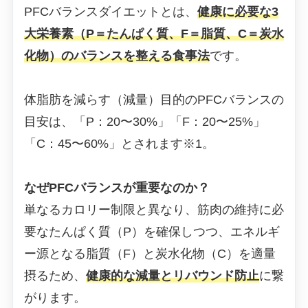
PFCバランスダイエットとは、
健康に必要な3
大栄養素（P＝たんぱく質、F＝脂質、C＝炭水
化物）のバランスを整える食事法
です。
体脂肪を減らす（減量）目的のPFCバランスの
目安は、「P：20〜30%」「F：20〜25%」
「C：45〜60%」とされます※1。
なぜPFCバランスが重要なのか？
単なるカロリー制限と異なり、筋肉の維持に必
要なたんぱく質（P）を確保しつつ、エネルギ
ー源となる脂質（F）と炭水化物（C）を適量
摂るため、
健康的な減量とリバウンド防止
に繋
がります。