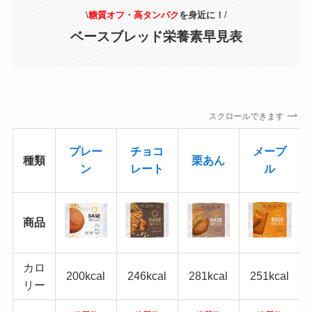
\
糖質オフ・高タンパク
を身近に！
/
ベースブレッド栄養素早見表
スクロールできます
プレー
チョコ
メープ
種類
栗あん
ン
レート
ル
商品
カロ
200kcal
246kcal
281kcal
251kcal
リー