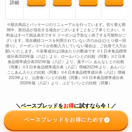
詳細
※順次商品とパッケージのリニューアルを行っています。切り替え期
間中、新旧品が混在する場合がございますことをご了承ください。※
料金はすべて税込表示です※ クーポンは予告なく終了する可能性がご
ざいます。現在継続コースを利用されていない方のみ(おひとり様一回
限り) 。クーポンコードが自動入力していない場合は、ご自身で入力お
願いいたします。※栄養成分は1袋あたりの数値です ※1 日本食品標準
成分表2020年版（八訂）より、ロールパンとの比較（同量）※2 日本
食品標準成分表2023年版（八訂）より、菓子パン あんなしとの比較
（同量）※3 日本食品標準成分表（八訂）増補2023年より、あんパン
こしあん入りとの比較（同量）※4 日本食品標準成分表（八訂）増補
2023年より、山形食パンとの比較（同量）※5 日本食品標準成分表
2020年版（八訂）より、ぶどうパンとの比較（同量）
＼
ベースブレッドを
お得
に試すなら今！
／
ベースブレッドをお得にためす