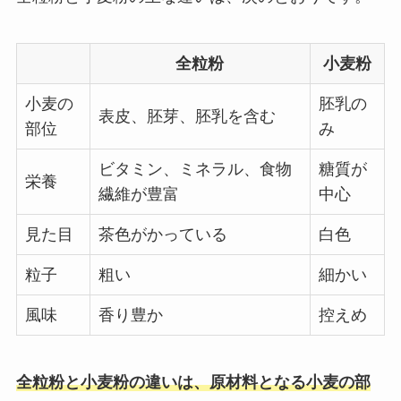
全粒粉
小麦粉
小麦の
胚乳の
表皮、胚芽、胚乳を含む
部位
み
ビタミン、ミネラル、食物
糖質が
栄養
繊維が豊富
中心
見た目
茶色がかっている
白色
粒子
粗い
細かい
風味
香り豊か
控えめ
全粒粉と小麦粉の違いは、原材料となる小麦の部