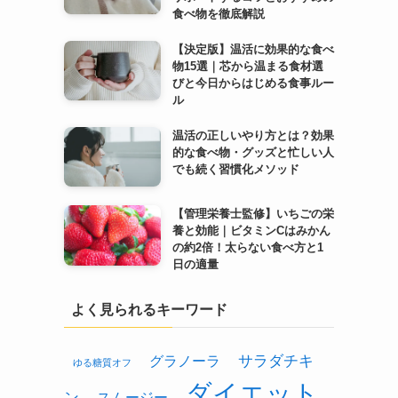
食べ物を徹底解説
【決定版】温活に効果的な食べ
物15選｜芯から温まる食材選
びと今日からはじめる食事ルー
ル
温活の正しいやり方とは？効果
的な食べ物・グッズと忙しい人
でも続く習慣化メソッド
【管理栄養士監修】いちごの栄
養と効能｜ビタミンCはみかん
の約2倍！太らない食べ方と1
日の適量
よく見られるキーワード
グラノーラ
サラダチキ
ゆる糖質オフ
ダイエット
ン
スムージー